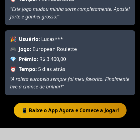
"Este jogo mudou minha sorte completamente. Apostei
forte e ganhei grosso!"
🎉
Usuário:
Lucas***
🎮
Jogo:
European Roulette
💎
Prêmio:
R$ 3.400,00
⏰
Tempo:
5 dias atrás
"A roleta europeia sempre foi meu favorito. Finalmente
tive a chance de brilhar!"
📱 Baixe o App Agora e Comece a Jogar!