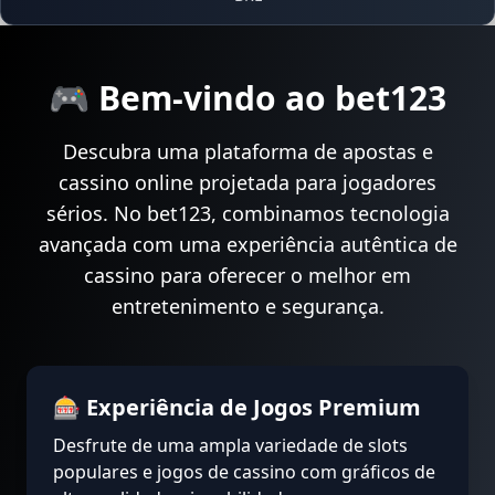
29/06/2026 Mar*** acertou o jackpot 73,000 BRL 💥
29/06/2026 Yas*** saque concluido de 2,000 BRL 🏦
29/06/2026 Caio*** ganhou 6,600 BRL 🔥
🎮 Bem-vindo ao bet123
29/06/2026 Hei*** acertou o jackpot 75,500 BRL 🚀
29/06/2026 Mat*** acertou o jackpot 17,000 BRL 🎰
29/06/2026 Fel*** saque concluido de 450 BRL ✅
Descubra uma plataforma de apostas e
29/06/2026 Rafa*** saque concluido de 1,900 BRL 🏦
cassino online projetada para jogadores
29/06/2026 Yasm*** recebeu cashback 95 BRL 🎊
sérios. No bet123, combinamos tecnologia
29/06/2026 Vin*** ganhou 1,600 BRL 💰
avançada com uma experiência autêntica de
29/06/2026 Lar*** acertou o jackpot 46,000 BRL 🎰
cassino para oferecer o melhor em
29/06/2026 Rafae*** saque concluido de 1,450 BRL 💸
entretenimento e segurança.
29/06/2026 Heit*** acertou o jackpot 72,500 BRL 💥
29/06/2026 Mari*** saque concluido de 1,650 BRL 💸
29/06/2026 Luca*** recebeu cashback 290 BRL 💵
29/06/2026 Aman*** acertou o jackpot 74,000 BRL 🚀
🎰 Experiência de Jogos Premium
29/06/2026 Bru*** saque concluido de 2,450 BRL 💸
29/06/2026 CaioS*** saque concluido de 3,250 BRL 🏦
Desfrute de uma ampla variedade de slots
29/06/2026 Ana*** recebeu cashback 210 BRL 💵
populares e jogos de cassino com gráficos de