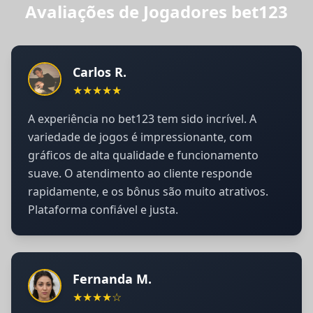
Avaliações de Jogadores bet123
Carlos R.
★
★
★
★
★
A experiência no bet123 tem sido incrível. A
variedade de jogos é impressionante, com
gráficos de alta qualidade e funcionamento
suave. O atendimento ao cliente responde
rapidamente, e os bônus são muito atrativos.
Plataforma confiável e justa.
Fernanda M.
★
★
★
★
☆