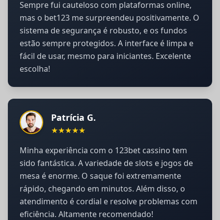
Sempre fui cauteloso com plataformas online,
mas o bet123 me surpreendeu positivamente. O
sistema de segurança é robusto, e os fundos
estão sempre protegidos. A interface é limpa e
fácil de usar, mesmo para iniciantes. Excelente
escolha!
Patrícia G.
★
★
★
★
★
Minha experiência com o 123bet cassino tem
sido fantástica. A variedade de slots e jogos de
mesa é enorme. O saque foi extremamente
rápido, chegando em minutos. Além disso, o
atendimento é cordial e resolve problemas com
eficiência. Altamente recomendado!