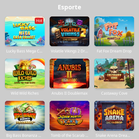
Esporte
Hot
Lucky Bass Mega Cash Collect
Volatile Vikings 2 Dream Drop
Fat Fox Dream Drop
Wild Wild Riches
Anubis II Doublemax
Castaway Cove
Big Bass Bonanza Megaways
Tomb of the Scarab Queen
Snake Arena Dream Drop