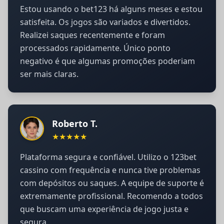
Estou usando o bet123 há alguns meses e estou
satisfeita. Os jogos são variados e divertidos.
Realizei saques recentemente e foram
processados rapidamente. Único ponto
negativo é que algumas promoções poderiam
ser mais claras.
Roberto T.
★
★
★
★
★
Plataforma segura e confiável. Utilizo o 123bet
cassino com frequência e nunca tive problemas
com depósitos ou saques. A equipe de suporte é
extremamente profissional. Recomendo a todos
que buscam uma experiência de jogo justa e
segura.