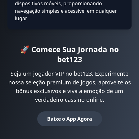
dispositivos móveis, proporcionando
navegação simples e acessível em qualquer
lugar.
🚀 Comece Sua Jornada no
bet123
Seja um jogador VIP no bet123. Experimente
nossa seleção premium de jogos, aproveite os
bônus exclusivos e viva a emoção de um
verdadeiro cassino online.
Baixe o App Agora