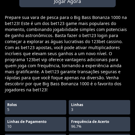
Jogar Agora
Prepare sua vara de pesca para o Big Bass Bonanza 1000 na
bet123! Este é um dos bet123 game mais populares do
momento, combinando jogabilidade simples com potenciais
de ganho astronômicos. Basta fazer o bet123 login para
começar a explorar as águas lucrativas do 123bet cassino.
Com as bet123 apostas, você pode ativar multiplicadores
incríveis que elevam seus ganhos a um novo nível. O
programa 123bet vip oferece vantagens adicionais para
quem joga com frequência, tornando a experiência ainda
mais gratificante. A bet123 garante transações seguras e
rápidas para que você foque apenas na diversão. Venha
descobrir por que Big Bass Bonanza 1000 é o favorito dos
jogadores na bet123!
Rolos
Linhas
5
3
Linhas de Pagamento
Frequência de Acerto
10
96.7%