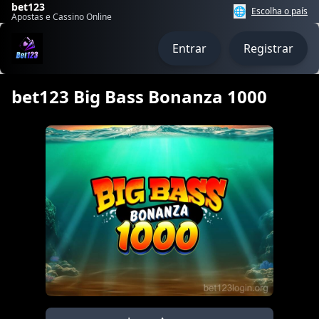
bet123
🌐
Escolha o país
Apostas e Cassino Online
Entrar
Registrar
bet123 Big Bass Bonanza 1000