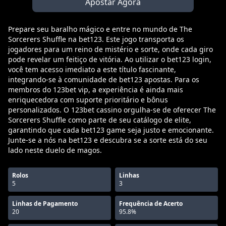
Apostar Agora
Prepare seu baralho mágico e entre no mundo de The
Sorcerers Shuffle na bet123. Este jogo transporta os
jogadores para um reino de mistério e sorte, onde cada giro
pode revelar um feitiço de vitória. Ao utilizar o bet123 login,
você tem acesso imediato a este título fascinante,
integrando-se à comunidade de bet123 apostas. Para os
membros do 123bet vip, a experiência é ainda mais
enriquecedora com suporte prioritário e bônus
personalizados. O 123bet cassino orgulha-se de oferecer The
Sorcerers Shuffle como parte de seu catálogo de elite,
garantindo que cada bet123 game seja justo e emocionante.
Junte-se a nós na bet123 e descubra se a sorte está do seu
lado neste duelo de magos.
Rolos
Linhas
5
3
Linhas de Pagamento
Frequência de Acerto
20
95.8%